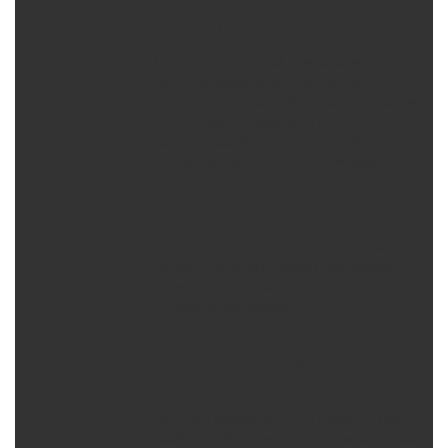
РЖАВЧИНА.
Если на тротуарной плитке длительное
время лежали железные предметы –
возможно проявление ржавчины. Удалить
след можно оттиранием с
использованием средств для бетона, в
основе которых есть соляная кислота.
КРАСКА.
Эти пятна удаляются механическим
путем – металлическими скребками,
щётками. Остатки удаляются с помощью
специальных смывок.
ЗАГРЯЗНЕНИЕ
ЦЕМЕНТОМ.
Этот тип загрязнения по праву считается
наиболее болезненным при выведении.