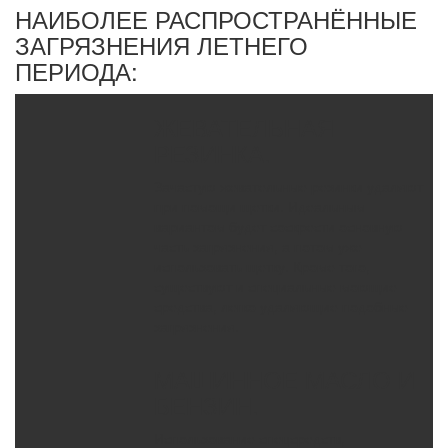
НАИБОЛЕЕ РАСПРОСТРАНЁННЫЕ
ЗАГРЯЗНЕНИЯ ЛЕТНЕГО
ПЕРИОДА:
ЖЕВАТЕЛЬНАЯ
РЕЗИНКА.
Зачастую жевательные резинки удаляют
при помощи щетки. Идеальным
вариантом будет соскрести основную
часть загрязнения, а потом уже
использовать щетку. Кроме того,
существуют и специальные моющие
средства, легко удаляющие подобные
загрязнения.
МАШИННОЕ МАСЛО И
БЕНЗИН.
Использование спецсредств,