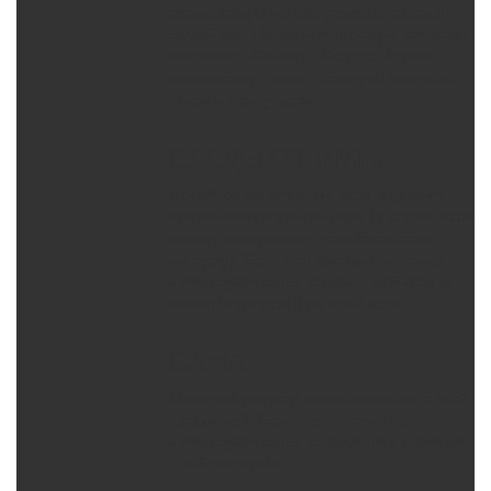
разлагающих нефтепродукты, здесь в
самый раз. Например, моющие средства
компании «Эколан». Если же бензин
затек между швами, советуем заменить
песок в этом участке.
СЛЕДЫ ОТ ШИН.
Подобное загрязнение можно удалить
при помощи горячего пара (в случае если
плитка выдерживает подобного рода
нагрузку). Если этот вариант не помог –
используйте смесь различных бытовых
моющих средств в горячей воде.
САЖА.
Мыльный раствор легко справится с этой
проблемой. Если это не помогло –
используйте смесь стирального порошка
и отбеливателя.