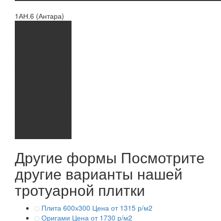
1АН.6 (Антара)
В ряду
шт.
м2
11
1,1
В поддоне
Рядов
м2 / шт
13
14,3
Средний вес, кг
1 шт
Поддон
-
1900
В машине 20т
Поддонов
м2 / шт
10
143
Другие формы
Посмотрите
другие варианты нашей
тротуарной плитки
Плита 600х300
Цена от 1315 р/м2
Оригами
Цена от 1730 р/м2