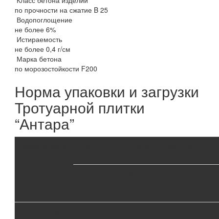
по прочности на сжатие B 25
Водопоглощение
не более 6%
Истираемость
не более 0,4 г/см
Марка бетона
по морозостойкости F200
Норма упаковки и загрузки
Тротуарной плитки
“Антара”
Наименование
В ряду
В поддоне
Средний
В 
продукции
вес, кг
шт.
м2
Рядов
м2 /
1
Поддон
По
шт
шт
1АН.6 (Антара)
11
1,1
13
14,3
-
1900
10