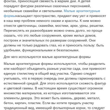
фонтан, приносящий свежесть в жаркие дни. А детей
порадуют фигурки различных сказочных персонажей,
необычные скамейки и светильники.
Малые архитектурные
формы
насыщают пространство, придают ему уют и привносят
в наш мир проблем немного сказки и красоты. К ним можно
отнести цветочницы, скамейки, мостики, арки, урны, решетки.
Перечислять их разнообразие можно очень долго, но проще
сказать, что это любые сооружения, кроме жилых домов,
построек и значительных по размерам сооружений. Они
должны не только радовать глаз, но и приносить пользу: быть
удобными, функциональными и безопасными.
Для чего используются малые архитектурные формы
Малые архитектурные формы используются, чтобы разделить
или наоборот объединить разные участки сада, они привносят
единую стилистику в общий вид участка. Однако следует
учитывать, что в первую очередь они должны гармонировать с
естественной средой. Для этого используется схожесть фактур
и цветовой гаммы. В настоящее время существует огромное
множество материалов, из которых изготавливаются эти
элементы декора. Это может быть камень, дерево, металл,
бетон, кирпич, пластик. Если вы хотите придать участку
традиционный вид, имеющий фольклорные корни, то следует