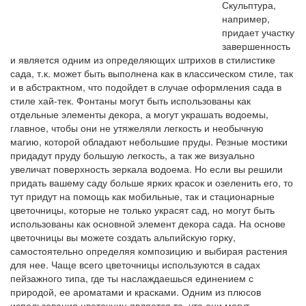
Скульптура,
например,
придает участку
завершенность
и является одним из определяющих штрихов в стилистике
сада, т.к. может быть выполнена как в классическом стиле, так
и в абстрактном, что подойдет в случае оформления сада в
стиле хай-тек. Фонтаны могут быть использованы как
отдельные элементы декора, а могут украшать водоемы,
главное, чтобы они не утяжеляли легкость и необычную
магию, которой обладают небольшие пруды. Резные мостики
придадут пруду большую легкость, а так же визуально
увеличат поверхность зеркала водоема. Но если вы решили
придать вашему саду больше ярких красок и озеленить его, то
тут придут на помощь как мобильные, так и стационарные
цветочницы, которые не только украсят сад, но могут быть
использованы как основной элемент декора сада. На основе
цветочницы вы можете создать альпийскую горку,
самостоятельно определяя композицию и выбирая растения
для нее. Чаще всего цветочницы используются в садах
пейзажного типа, где ты наслаждаешься единением с
природой, ее ароматами и красками. Одним из плюсов
использования цветочниц является то, что они могут