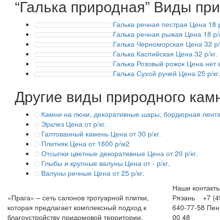
“Галька природная”
Виды при
Галька речная пестрая
Цена 18 р
Галька речная рыжая
Цена 18 р/к
Галька Черноморская
Цена 32 р/
Галька Каспийская
Цена 32 р/кг.
Галька Розовый рожок
Цена нет в
Галька Сухой ручей
Цена 25 р/кг
Другие виды природного кам
Камни на люки, декоративные шары, бордюрная лент
Эрклез
Цена от р/кг.
Галтованный камень
Цена от 30 р/кг.
Плитняк
Цена от 1600 р/м2
Отсыпки цветные декоративные
Цена от 20 р/кг.
Глыбы и крупные валуны
Цена от - р/кг.
Валуны речные
Цена от 25 р/кг.
Наши контакт
«Прага» – сеть салонов тротуарной плитки,
Рязань +7 (49
которая предлагает комплексный подход к
640-77-58
Пе
благоустройству придомовой территории.
00 48