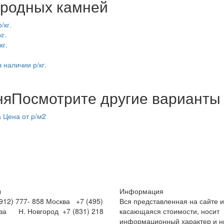
родных камней
/кг.
г.
кг.
 наличии р/кг.
.
ня
Посмотрите другие варианты
а
Цена от р/м2
ы
Информация
12) 777- 858
Москва +7 (495)
Вся представленная на сайте 
нза
Н. Новгород +7 (831) 218
касающаяся стоимости, носит
информационный характер и ни